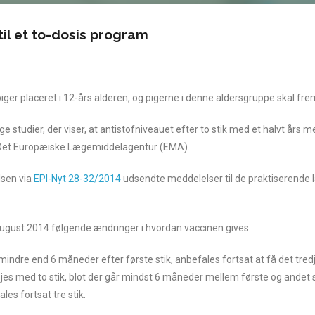
il et to-dosis program
ger placeret i 12-års alderen, og pigerne i denne aldersgruppe skal fre
studier, der viser, at antistofniveauet efter to stik med et halvt års m
 Det Europæiske Lægemiddelagentur (EMA).
lsen via
EPI-Nyt 28-32/2014
udsendte meddelelser til de praktiserende l
august 2014 følgende ændringer i hvordan vaccinen gives:
indre end 6 måneder efter første stik, anbefales fortsat at få det tredje
 nøjes med to stik, blot der går mindst 6 måneder mellem første og andet s
es fortsat tre stik.