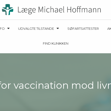
NFO
UDVALGTE TILSTANDE
SØFARTSATTESTER
A
FIND KLINIKKEN
 for vaccination mod l