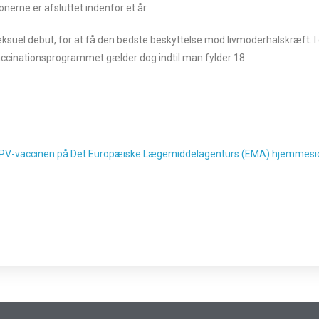
nerne er afsluttet indenfor et år.
eksuel debut, for at få den bedste beskyttelse mod livmoderhalskræft. 
nevaccinationsprogrammet gælder dog indtil man fylder 18.
HPV-vaccinen på Det Europæiske Lægemiddelagenturs (EMA) hjemmesi