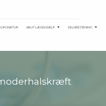
KUPUNKTUR
AKUT LÆGEHJÆLP
SELVBETJENING
ivmoderhalskræft