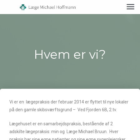
Hvem er vi?
Vi er en lægepraksis der februar 2014 er flyttet til nye lokaler
på den gamle skibsværftsgrund – Ved Fjorden 6B, 2.tv.
Lægehuset er en samarbejdspraksis, bestående af 2
adskilte lægepraksis: min og Læge Michael Bruun. Hver
praksis har sine egne patienter og sine egne sygeplejersker